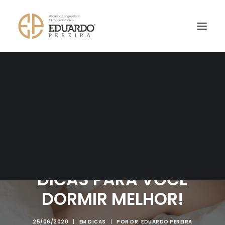
AGENDAR CONSULTA
HIGIENE DO SONO – 10
DICAS PARA VOCÊ
DORMIR MELHOR!
25/06/2020
|
EM
DICAS
|
POR
DR. EDUARDO PEREIRA