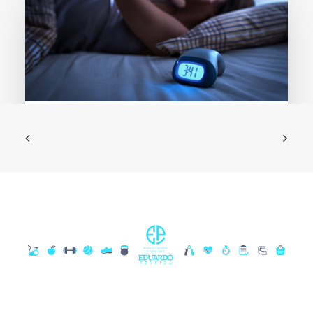
25/06/2020
Insônia – Saiba Por Que Você Não
Consegue Dormir
Você é daquelas pessoas que deita na…
por Dr. Eduardo Pereira